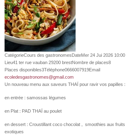
Catégorie
Cours des gastronomes
Date
Mer 24 Jui 2026
10:00
Lieu
41 ter rue vauban 29200 brest
Nombre de places
8
Places disponibles
3
Téléphone
0666007919
Email
ecoledesgastronomes@gmail.com
Un nouveau menu aux saveurs THAÏ pour ravir vos papilles :
en entrée : samossas légumes
en Plat : PAD THAÏ au poulet
en dessert : Croustillant coco chocolat , smoothies aux fruits
exotiques