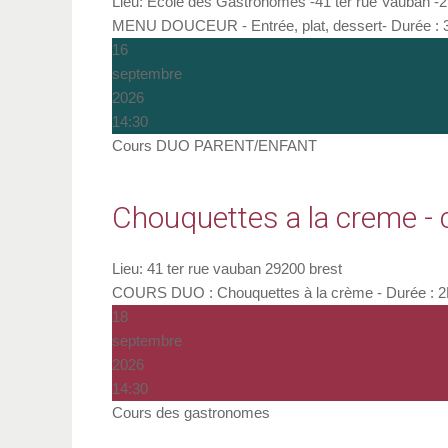
Lieu:
Ecole des Gastronomes -41 ter rue Vauban -2
MENU DOUCEUR - Entrée, plat, dessert- Durée : 3h
16
septembre
2026
14:30
Cours DUO PARENT/ENFANT
Chouquettes a la creme - 
Lieu:
41 ter rue vauban 29200 brest
COURS DUO : Chouquettes à la crème - Durée : 2H - 
18
septembre
2026
14:30
Cours des gastronomes