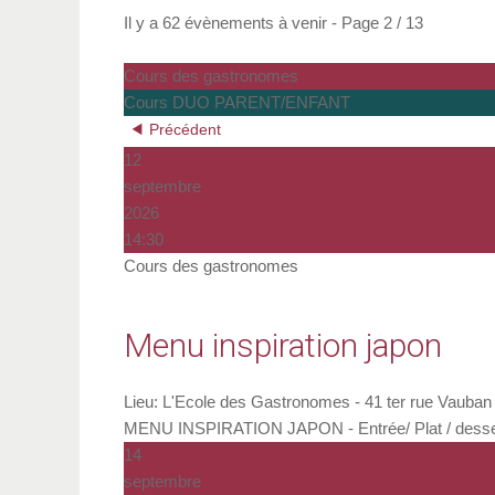
Il y a 62 évènements à venir
- Page 2 / 13
Cours des gastronomes
Cours DUO PARENT/ENFANT
Précédent
12
septembre
2026
14:30
Cours des gastronomes
Menu inspiration japon
Lieu:
L'Ecole des Gastronomes - 41 ter rue Vauban 
MENU INSPIRATION JAPON - Entrée/ Plat / dessert -
14
septembre