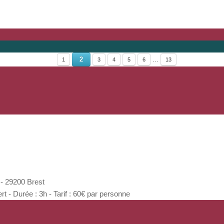
...
2
1
3
4
5
6
13
- 29200 Brest
 Durée : 3h - Tarif : 60€ par personne